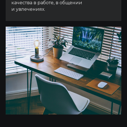
качества в работе, в общении
info@tkgepard.pro
и увлечениях.
Отправить запрос
Отправить