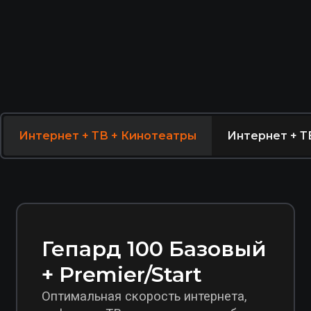
Гепард 100 Базовый
+ Premier/Start
Интернет + ТВ + Кинотеатры
Интернет + Т
Оптимальная скорость интернета,
цифровое ТВ и подписка на выбор
100 Мбит/с
230+ каналов
Подписка на выбор
Список каналов
1500
₽/мес*