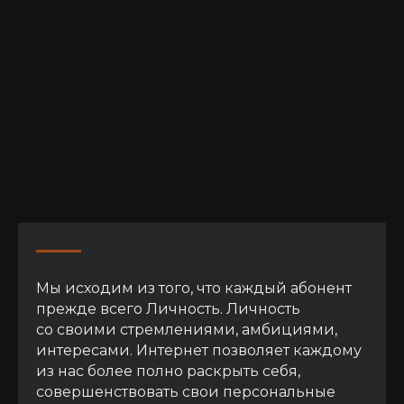
+7 495 109 81 68
Мы исходим из того, что каждый абонент
прежде всего Личность. Личность
со своими стремлениями, амбициями,
интересами. Интернет позволяет каждому
Эл. почта
Мессенджеры
из нас более полно раскрыть себя,
совершенствовать свои персональные